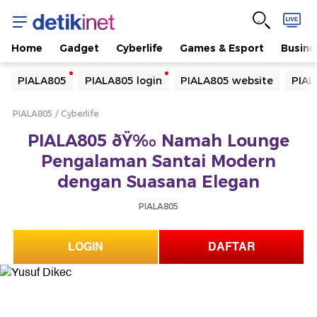
Home
Gadget
Cyberlife
Games & Esport
Busine
Yang sedang ramai dicari
PIALA805
PIALA805 login
PIALA805 website
PIAL
Loading...
PIALA805
Cyberlife
Terakhir yang dicari
PIALA805 ðŸ‰ Namah Lounge
Loading...
Pengalaman Santai Modern
dengan Suasana Elegan
PIALA805
LOGIN
DAFTAR