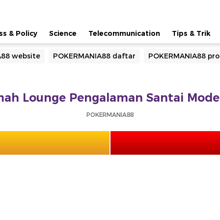
ss & Policy
Science
Telecommunication
Tips & Trik
88 website
POKERMANIA88 daftar
POKERMANIA88 pro
h Lounge Pengalaman Santai Moder
POKERMANIA88