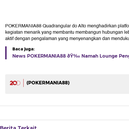
POKERMANIA88 Quadrangular do Alto menghadirkan platfor
kegiatan menarik yang membantu membangun hubungan lebih d
aktif dengan pengalaman yang menyenangkan dan mendukun
Baca juga:
News POKERMANIA88 ðŸ‰ Namah Lounge Penga
(POKERMANIA88)
Berita Terkait