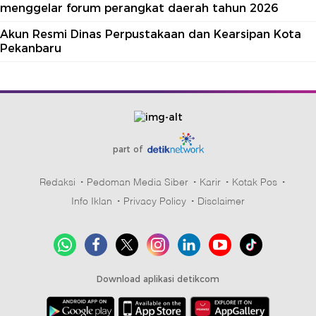
menggelar forum perangkat daerah tahun 2026
Akun Resmi Dinas Perpustakaan dan Kearsipan Kota
Pekanbaru
part of
Redaksi
Pedoman Media Siber
Karir
Kotak Pos
Info Iklan
Privacy Policy
Disclaimer
Download aplikasi detikcom