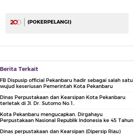
(POKERPELANGI)
Berita Terkait
FB Dispusip official Pekanbaru hadir sebagai salah satu
wujud keseriusan Pemerintah Kota Pekanbaru
Dinas Perpustakaan dan Kearsipan Kota Pekanbaru
terletak di Jl. Dr. Sutomo No.1,
Kota Pekanbaru mengucapkan. Dirgahayu
Perpustakaan Nasional Republik Indonesia ke 45 Tahun
Dinas perpustakaan dan Kearsipan (Dipersip Riau)