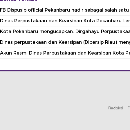
FB Dispusip official Pekanbaru hadir sebagai salah sa
Dinas Perpustakaan dan Kearsipan Kota Pekanbaru terle
Kota Pekanbaru mengucapkan. Dirgahayu Perpustakaan
Dinas perpustakaan dan Kearsipan (Dipersip Riau) me
Akun Resmi Dinas Perpustakaan dan Kearsipan Kota P
Redaksi
P