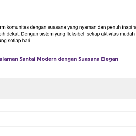
m komunitas dengan suasana yang nyaman dan penuh inspiras
ekat. Dengan sistem yang fleksibel, setiap aktivitas mudah 
g setiap hari.
laman Santai Modern dengan Suasana Elegan