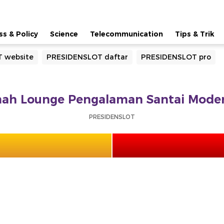
ss & Policy
Science
Telecommunication
Tips & Trik
 website
PRESIDENSLOT daftar
PRESIDENSLOT pro
h Lounge Pengalaman Santai Moder
PRESIDENSLOT