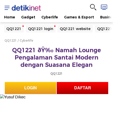
Home
Gadget
Cyberlife
Games & Esport
Busine
Yang sedang ramai dicari
QQ1221
QQ1221 login
QQ1221 website
QQ1221 
Loading...
QQ1221
Cyberlife
Terakhir yang dicari
QQ1221 ðŸ‰ Namah Lounge
Loading...
Pengalaman Santai Modern
dengan Suasana Elegan
QQ1221
LOGIN
DAFTAR