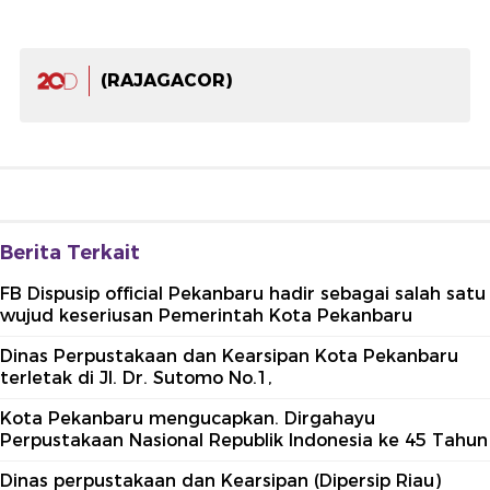
(RAJAGACOR)
Berita Terkait
FB Dispusip official Pekanbaru hadir sebagai salah satu
wujud keseriusan Pemerintah Kota Pekanbaru
Dinas Perpustakaan dan Kearsipan Kota Pekanbaru
terletak di Jl. Dr. Sutomo No.1,
Kota Pekanbaru mengucapkan. Dirgahayu
Perpustakaan Nasional Republik Indonesia ke 45 Tahun
Dinas perpustakaan dan Kearsipan (Dipersip Riau)