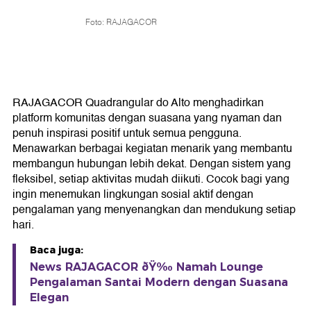
Foto: RAJAGACOR
RAJAGACOR Quadrangular do Alto menghadirkan
platform komunitas dengan suasana yang nyaman dan
penuh inspirasi positif untuk semua pengguna.
Menawarkan berbagai kegiatan menarik yang membantu
membangun hubungan lebih dekat. Dengan sistem yang
fleksibel, setiap aktivitas mudah diikuti. Cocok bagi yang
ingin menemukan lingkungan sosial aktif dengan
pengalaman yang menyenangkan dan mendukung setiap
hari.
Baca juga:
News RAJAGACOR ðŸ‰ Namah Lounge
Pengalaman Santai Modern dengan Suasana
Elegan