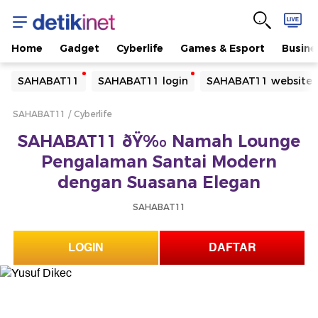
Home
Gadget
Cyberlife
Games & Esport
Busine
Yang sedang ramai dicari
SAHABAT11
SAHABAT11 login
SAHABAT11 website
Loading...
SAHABAT11
Cyberlife
Terakhir yang dicari
SAHABAT11 ðŸ‰ Namah Lounge
Loading...
Pengalaman Santai Modern
dengan Suasana Elegan
SAHABAT11
LOGIN
DAFTAR