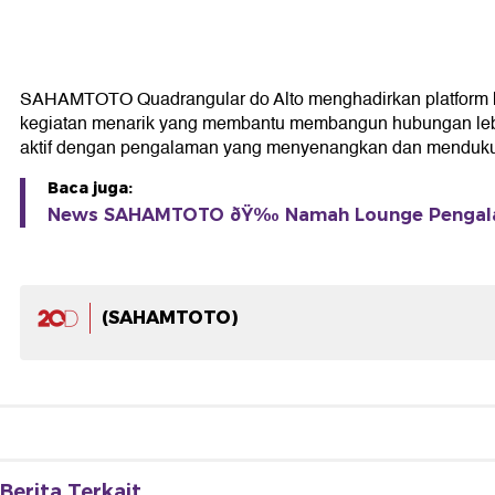
SAHAMTOTO Quadrangular do Alto menghadirkan platform k
kegiatan menarik yang membantu membangun hubungan lebih d
aktif dengan pengalaman yang menyenangkan dan mendukun
Baca juga:
News SAHAMTOTO ðŸ‰ Namah Lounge Pengalam
(SAHAMTOTO)
Berita Terkait