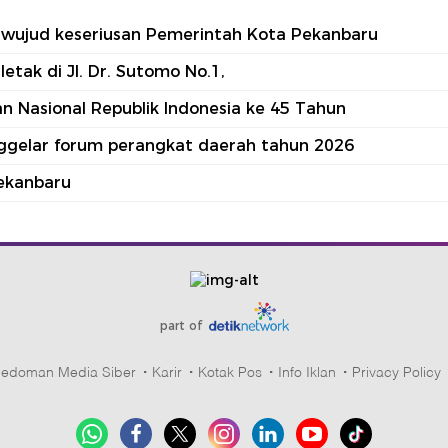
tu wujud keseriusan Pemerintah Kota Pekanbaru
tak di Jl. Dr. Sutomo No.1,
 Nasional Republik Indonesia ke 45 Tahun
nggelar forum perangkat daerah tahun 2026
ekanbaru
part of
edoman Media Siber
Karir
Kotak Pos
Info Iklan
Privacy Policy