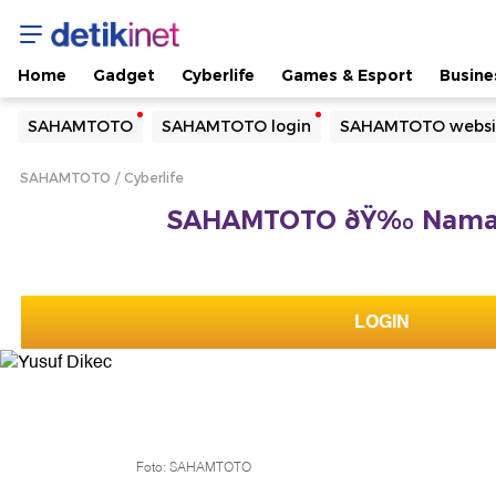
Home
Gadget
Cyberlife
Games & Esport
Busine
Yang sedang ramai dicari
SAHAMTOTO
SAHAMTOTO login
SAHAMTOTO websi
Loading...
SAHAMTOTO
Cyberlife
Terakhir yang dicari
SAHAMTOTO ðŸ‰ Namah 
Loading...
LOGIN
Foto: SAHAMTOTO