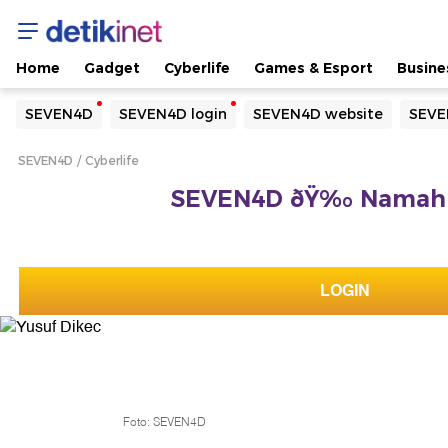
Home
Gadget
Cyberlife
Games & Esport
Busine
Yang sedang ramai dicari
SEVEN4D
SEVEN4D login
SEVEN4D website
SEVE
Loading...
SEVEN4D
Cyberlife
Terakhir yang dicari
SEVEN4D ðŸ‰ Namah 
Loading...
LOGIN
Foto: SEVEN4D