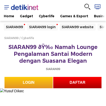
Home
Gadget
Cyberlife
Games & Esport
Busine
Yang sedang ramai dicari
SIARAN99
SIARAN99 login
SIARAN99 website
SIA
Loading...
SIARAN99
Cyberlife
Terakhir yang dicari
SIARAN99 ðŸ‰ Namah Lounge
Loading...
Pengalaman Santai Modern
dengan Suasana Elegan
SIARAN99
LOGIN
DAFTAR