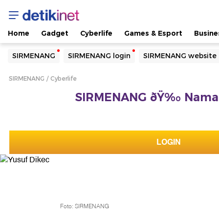
Home
Gadget
Cyberlife
Games & Esport
Busine
Yang sedang ramai dicari
SIRMENANG
SIRMENANG login
SIRMENANG website
Loading...
SIRMENANG
Cyberlife
Terakhir yang dicari
SIRMENANG ðŸ‰ Namah 
Loading...
LOGIN
Foto: SIRMENANG