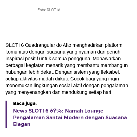
Foto: SLOT16
SLOT16 Quadrangular do Alto menghadirkan platform
komunitas dengan suasana yang nyaman dan penuh
inspirasi positif untuk semua pengguna. Menawarkan
berbagai kegiatan menarik yang membantu membangun
hubungan lebih dekat. Dengan sistem yang fleksibel,
setiap aktivitas mudah diikuti. Cocok bagi yang ingin
menemukan lingkungan sosial aktif dengan pengalaman
yang menyenangkan dan mendukung setiap hari.
Baca juga:
News SLOT16 ðŸ‰ Namah Lounge
Pengalaman Santai Modern dengan Suasana
Elegan