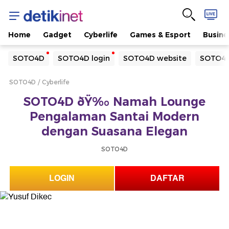
Home
Gadget
Cyberlife
Games & Esport
Busine
Yang sedang ramai dicari
SOTO4D
SOTO4D login
SOTO4D website
SOTO4D
Loading...
SOTO4D
Cyberlife
Terakhir yang dicari
SOTO4D ðŸ‰ Namah Lounge
Loading...
Pengalaman Santai Modern
dengan Suasana Elegan
SOTO4D
LOGIN
DAFTAR