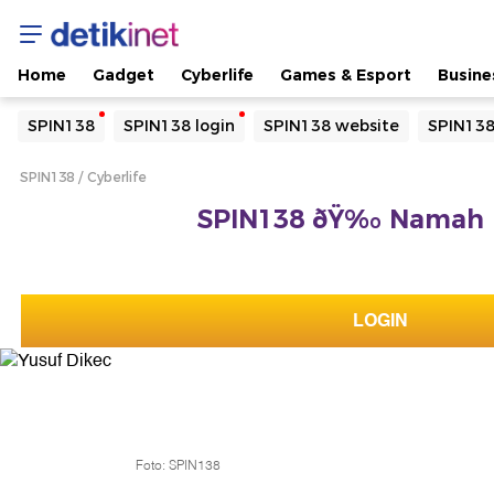
Home
Gadget
Cyberlife
Games & Esport
Busine
Yang sedang ramai dicari
SPIN138
SPIN138 login
SPIN138 website
SPIN138
Loading...
SPIN138
Cyberlife
Terakhir yang dicari
SPIN138 ðŸ‰ Namah 
Loading...
LOGIN
Foto: SPIN138