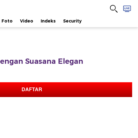
Foto
Video
Indeks
Security
engan Suasana Elegan
DAFTAR