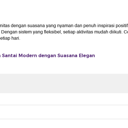
nitas dengan suasana yang nyaman dan penuh inspirasi posit
gan sistem yang fleksibel, setiap aktivitas mudah diikuti. C
iap hari.
Santai Modern dengan Suasana Elegan