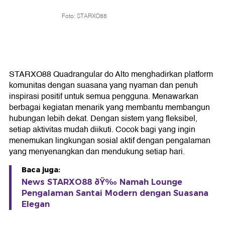
Foto: STARXO88
STARXO88 Quadrangular do Alto menghadirkan platform
komunitas dengan suasana yang nyaman dan penuh
inspirasi positif untuk semua pengguna. Menawarkan
berbagai kegiatan menarik yang membantu membangun
hubungan lebih dekat. Dengan sistem yang fleksibel,
setiap aktivitas mudah diikuti. Cocok bagi yang ingin
menemukan lingkungan sosial aktif dengan pengalaman
yang menyenangkan dan mendukung setiap hari.
Baca juga:
News STARXO88 ðŸ‰ Namah Lounge
Pengalaman Santai Modern dengan Suasana
Elegan