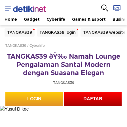
Home
Gadget
Cyberlife
Games & Esport
Busine
Yang sedang ramai dicari
TANGKAS39
TANGKAS39 login
TANGKAS39 website
Loading...
TANGKAS39
Cyberlife
Terakhir yang dicari
TANGKAS39 ðŸ‰ Namah Lounge
Loading...
Pengalaman Santai Modern
dengan Suasana Elegan
TANGKAS39
LOGIN
DAFTAR