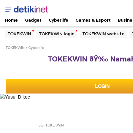
Home
Gadget
Cyberlife
Games & Esport
Busine
Yang sedang ramai dicari
TOKEKWIN
TOKEKWIN login
TOKEKWIN website
Loading...
TOKEKWIN
Cyberlife
Terakhir yang dicari
TOKEKWIN ðŸ‰ Namah 
Loading...
LOGIN
Foto: TOKEKWIN