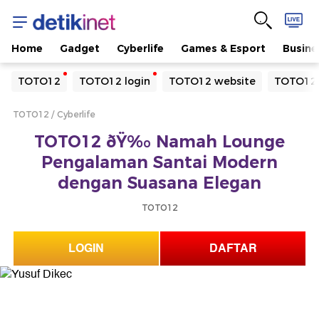
Home
Gadget
Cyberlife
Games & Esport
Busine
Yang sedang ramai dicari
TOTO12
TOTO12 login
TOTO12 website
TOTO12 
Loading...
TOTO12
Cyberlife
Terakhir yang dicari
TOTO12 ðŸ‰ Namah Lounge
Loading...
Pengalaman Santai Modern
dengan Suasana Elegan
TOTO12
LOGIN
DAFTAR