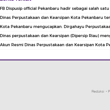
FB Dispusip official Pekanbaru hadir sebagai salah sa
Dinas Perpustakaan dan Kearsipan Kota Pekanbaru terle
Kota Pekanbaru mengucapkan. Dirgahayu Perpustakaan
Dinas perpustakaan dan Kearsipan (Dipersip Riau) me
Akun Resmi Dinas Perpustakaan dan Kearsipan Kota P
Redaksi
P