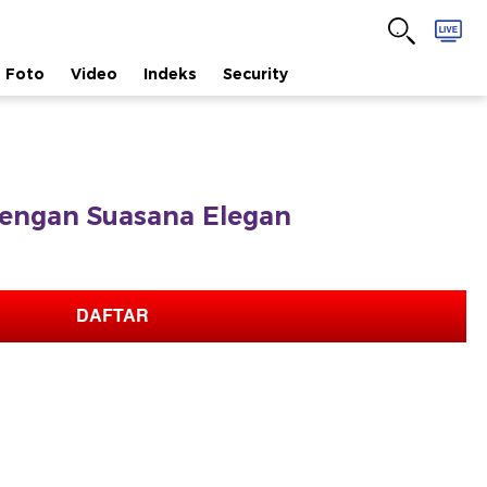
Foto
Video
Indeks
Security
engan Suasana Elegan
DAFTAR