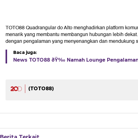
TOTO88 Quadrangular do Alto menghadirkan platform komun
menarik yang membantu membangun hubungan lebih dekat. Den
dengan pengalaman yang menyenangkan dan mendukung set
Baca juga:
News TOTO88 ðŸ‰ Namah Lounge Pengalaman 
(TOTO88)
Berita Terkait