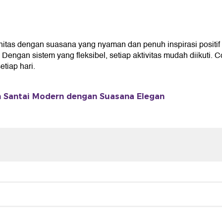
itas dengan suasana yang nyaman dan penuh inspirasi positi
gan sistem yang fleksibel, setiap aktivitas mudah diikuti. C
iap hari.
Santai Modern dengan Suasana Elegan