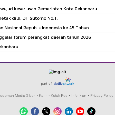
tu wujud keseriusan Pemerintah Kota Pekanbaru
tak di Jl. Dr. Sutomo No.1,
 Nasional Republik Indonesia ke 45 Tahun
nggelar forum perangkat daerah tahun 2026
ekanbaru
part of
edoman Media Siber
Karir
Kotak Pos
Info Iklan
Privacy Policy