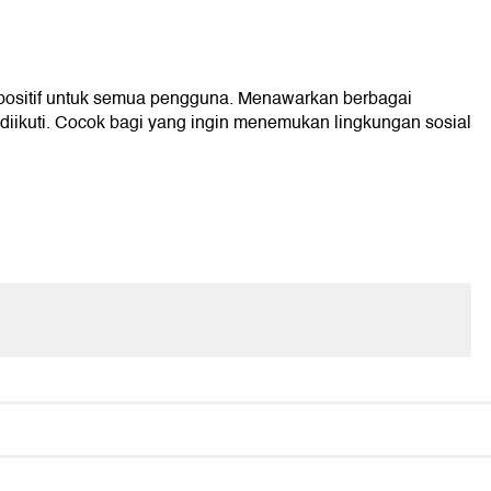
ositif untuk semua pengguna. Menawarkan berbagai
diikuti. Cocok bagi yang ingin menemukan lingkungan sosial