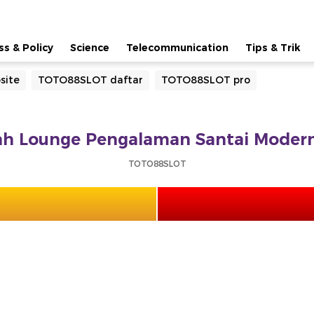
ss & Policy
Science
Telecommunication
Tips & Trik
site
TOTO88SLOT daftar
TOTO88SLOT pro
 Lounge Pengalaman Santai Modern
TOTO88SLOT