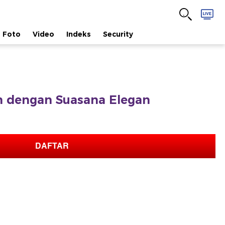
Foto
Video
Indeks
Security
 dengan Suasana Elegan
DAFTAR