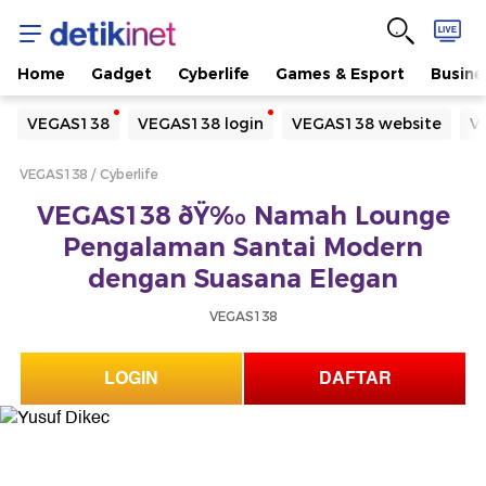
Home
Gadget
Cyberlife
Games & Esport
Busine
Yang sedang ramai dicari
VEGAS138
VEGAS138 login
VEGAS138 website
V
Loading...
VEGAS138
Cyberlife
Terakhir yang dicari
VEGAS138 ðŸ‰ Namah Lounge
Loading...
Pengalaman Santai Modern
dengan Suasana Elegan
VEGAS138
LOGIN
DAFTAR