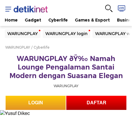
Home
Gadget
Cyberlife
Games & Esport
Busine
Yang sedang ramai dicari
WARUNGPLAY
WARUNGPLAY login
WARUNGPLAY we
Loading...
WARUNGPLAY
Cyberlife
Terakhir yang dicari
WARUNGPLAY ðŸ‰ Namah
Loading...
Lounge Pengalaman Santai
Modern dengan Suasana Elegan
WARUNGPLAY
LOGIN
DAFTAR