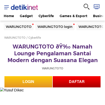
Home
Gadget
Cyberlife
Games & Esport
Busine
Yang sedang ramai dicari
WARUNGTOTO
WARUNGTOTO login
WARUNGTOTO 
Loading...
WARUNGTOTO
Cyberlife
Terakhir yang dicari
WARUNGTOTO ðŸ‰ Namah
Loading...
Lounge Pengalaman Santai
Modern dengan Suasana Elegan
WARUNGTOTO
LOGIN
DAFTAR