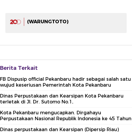
(WARUNGTOTO)
Berita Terkait
FB Dispusip official Pekanbaru hadir sebagai salah satu
wujud keseriusan Pemerintah Kota Pekanbaru
Dinas Perpustakaan dan Kearsipan Kota Pekanbaru
terletak di Jl. Dr. Sutomo No.1,
Kota Pekanbaru mengucapkan. Dirgahayu
Perpustakaan Nasional Republik Indonesia ke 45 Tahun
Dinas perpustakaan dan Kearsipan (Dipersip Riau)