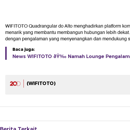
WIFITOTO Quadrangular do Alto menghadirkan platform kom
menarik yang membantu membangun hubungan lebih dekat. Den
dengan pengalaman yang menyenangkan dan mendukung set
Baca juga:
News WIFITOTO ðŸ‰ Namah Lounge Pengalama
(WIFITOTO)
Berita Terkait