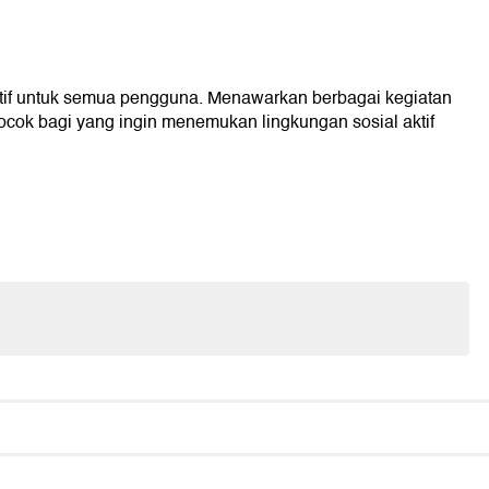
tif untuk semua pengguna. Menawarkan berbagai kegiatan
ocok bagi yang ingin menemukan lingkungan sosial aktif