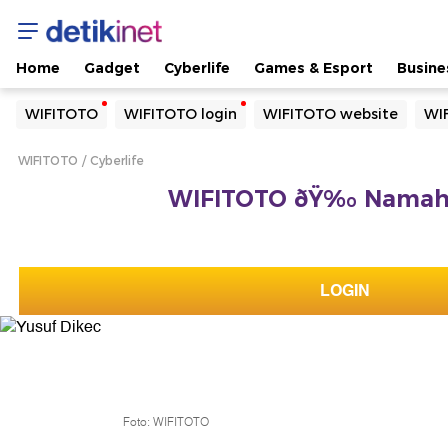
Home
Gadget
Cyberlife
Games & Esport
Busine
Yang sedang ramai dicari
WIFITOTO
WIFITOTO login
WIFITOTO website
WI
Loading...
WIFITOTO
Cyberlife
Terakhir yang dicari
WIFITOTO ðŸ‰ Namah 
Loading...
LOGIN
Foto: WIFITOTO