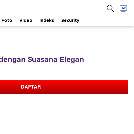
Foto
Video
Indeks
Security
dengan Suasana Elegan
DAFTAR