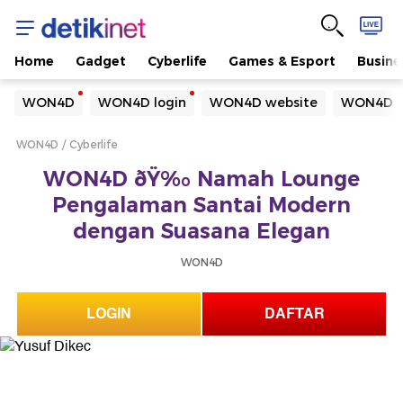
Home
Gadget
Cyberlife
Games & Esport
Busine
Yang sedang ramai dicari
WON4D
WON4D login
WON4D website
WON4D d
Loading...
WON4D
Cyberlife
Terakhir yang dicari
WON4D ðŸ‰ Namah Lounge
Loading...
Pengalaman Santai Modern
dengan Suasana Elegan
WON4D
LOGIN
DAFTAR