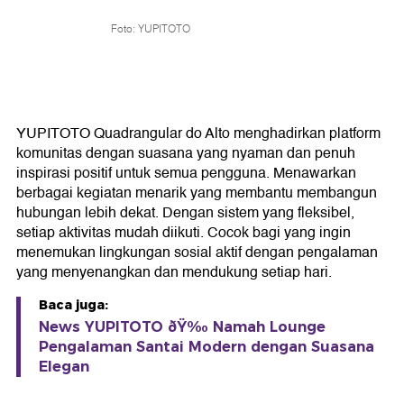
Foto: YUPITOTO
YUPITOTO Quadrangular do Alto menghadirkan platform
komunitas dengan suasana yang nyaman dan penuh
inspirasi positif untuk semua pengguna. Menawarkan
berbagai kegiatan menarik yang membantu membangun
hubungan lebih dekat. Dengan sistem yang fleksibel,
setiap aktivitas mudah diikuti. Cocok bagi yang ingin
menemukan lingkungan sosial aktif dengan pengalaman
yang menyenangkan dan mendukung setiap hari.
Baca juga:
News YUPITOTO ðŸ‰ Namah Lounge
Pengalaman Santai Modern dengan Suasana
Elegan