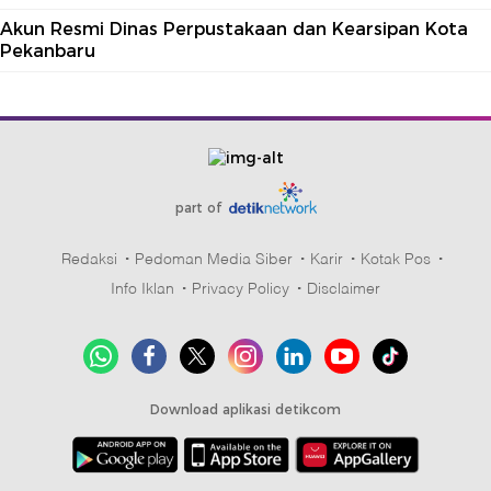
Akun Resmi Dinas Perpustakaan dan Kearsipan Kota
Pekanbaru
part of
Redaksi
Pedoman Media Siber
Karir
Kotak Pos
Info Iklan
Privacy Policy
Disclaimer
Download aplikasi detikcom