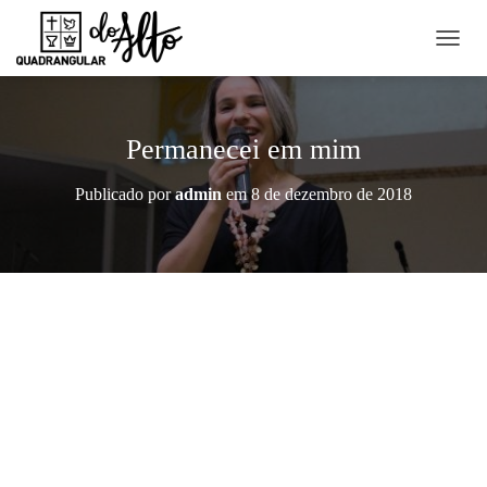
A
L
T
E
R
Permanecei em mim
N
A
Publicado por
admin
em
8 de dezembro de 2018
R
N
A
V
E
G
A
Ç
Ã
O