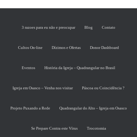
3 razoes para eu não e preocupar
Blog
Contato
Cultos On-line
Dízimos e Ofertas
Donor Dashboard
Eventos
História da Igreja – Quadrangular no Brasil
Igreja em Osasco – Venha nos visitar
Páscoa ou Coincidência ?
Projeto Puxando a Rede
Quadrangular do Alto – Igreja em Osasco
Se Prepare Contra este Vírus
Trocotomia