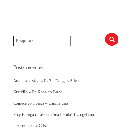
P
e
s
q
u
Posts recentes
i
s
Ano novo, vida velha? – Douglas Silva
a
r
Gratidão – Pr. Ronaldo Bispo
p
o
Comece com Jesus – Camila dias
r
Projeto Siga o Leão na Sua Escola! Evangelismo
:
Paz em meio a Crise