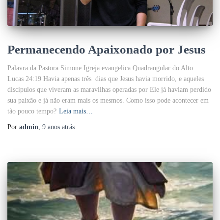
Permanecendo Apaixonado por Jesus
Palavra da Pastora Simone Igreja evangelica Quadrangular do Alto
Lucas 24:19 Havia apenas três dias que Jesus havia morrido, e aqueles
discípulos que viveram as maravilhas operadas por Ele já haviam perdido
sua paixão e já não eram mais os mesmos. Como isso pode acontecer em
tão pouco tempo?
Leia mais…
Por
admin
,
9 anos
atrás