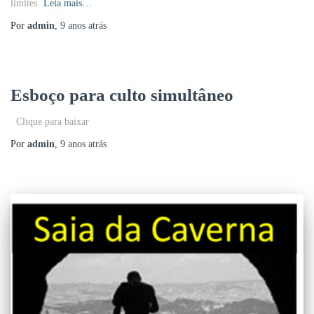
limites.
Leia mais…
Por
admin
,
9 anos
atrás
Esboço para culto simultâneo
Clique para baixar
Por
admin
,
9 anos
atrás