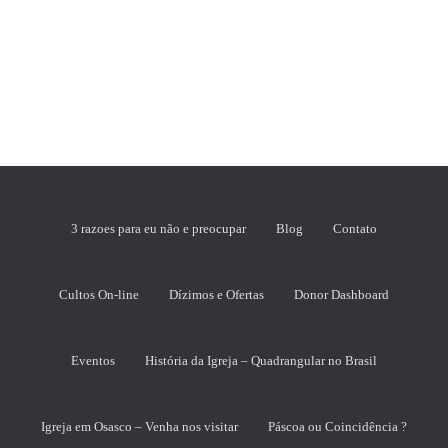
3 razoes para eu não e preocupar
Blog
Contato
Cultos On-line
Dízimos e Ofertas
Donor Dashboard
Eventos
História da Igreja – Quadrangular no Brasil
Igreja em Osasco – Venha nos visitar
Páscoa ou Coincidência ?