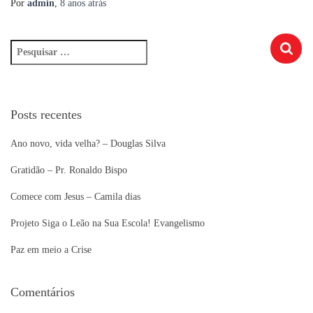
Por
admin
,
8 anos
atrás
P
e
s
q
u
Posts recentes
i
s
Ano novo, vida velha? – Douglas Silva
a
r
Gratidão – Pr. Ronaldo Bispo
p
Comece com Jesus – Camila dias
o
r
Projeto Siga o Leão na Sua Escola! Evangelismo
:
Paz em meio a Crise
Comentários