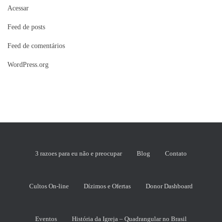
Acessar
Feed de posts
Feed de comentários
WordPress.org
3 razoes para eu não e preocupar
Blog
Contato
Cultos On-line
Dízimos e Ofertas
Donor Dashboard
Eventos
História da Igreja – Quadrangular no Brasil