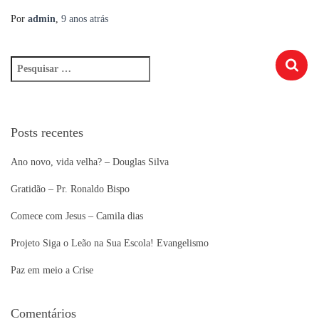
Por
admin
,
9 anos
atrás
P
e
s
q
u
Posts recentes
i
s
Ano novo, vida velha? – Douglas Silva
a
r
Gratidão – Pr. Ronaldo Bispo
p
Comece com Jesus – Camila dias
o
r
Projeto Siga o Leão na Sua Escola! Evangelismo
:
Paz em meio a Crise
Comentários