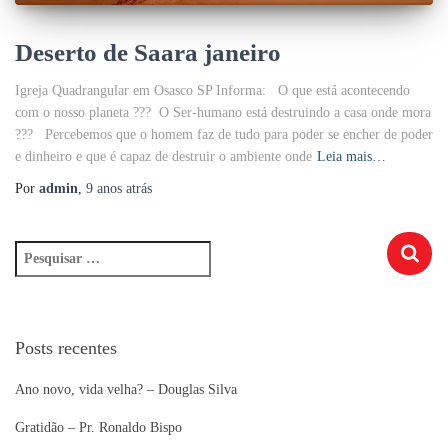
Deserto de Saara janeiro
Igreja Quadrangular em Osasco SP Informa: O que está acontecendo
com o nosso planeta ??? O Ser-humano está destruindo a casa onde mora
??? Percebemos que o homem faz de tudo para poder se encher de poder
e dinheiro e que é capaz de destruir o ambiente onde
Leia mais…
Por
admin
,
9 anos
atrás
P
e
s
q
u
Posts recentes
i
s
Ano novo, vida velha? – Douglas Silva
a
r
Gratidão – Pr. Ronaldo Bispo