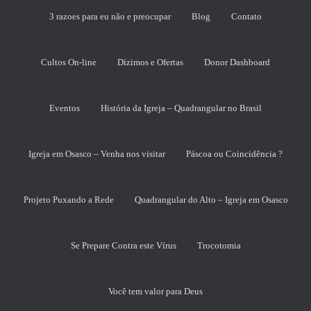
3 razoes para eu não e preocupar
Blog
Contato
Cultos On-line
Dízimos e Ofertas
Donor Dashboard
Eventos
História da Igreja – Quadrangular no Brasil
Igreja em Osasco – Venha nos visitar
Páscoa ou Coincidência ?
Projeto Puxando a Rede
Quadrangular do Alto – Igreja em Osasco
Se Prepare Contra este Vírus
Trocotomia
Você tem valor para Deus