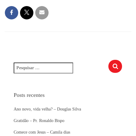
P
e
s
q
u
Posts recentes
i
s
Ano novo, vida velha? – Douglas Silva
a
r
Gratidão – Pr. Ronaldo Bispo
p
o
Comece com Jesus – Camila dias