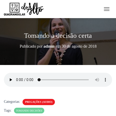
A
L
T
E
R
Tomando a decisão certa
N
A
Publicado por
admin
em
30 de agosto de 2018
R
N
A
V
E
G
A
Ç
Ã
O
Categorias:
PREGAÇÕES (AUDIO)
Tags:
TOMANDO DECISÕES