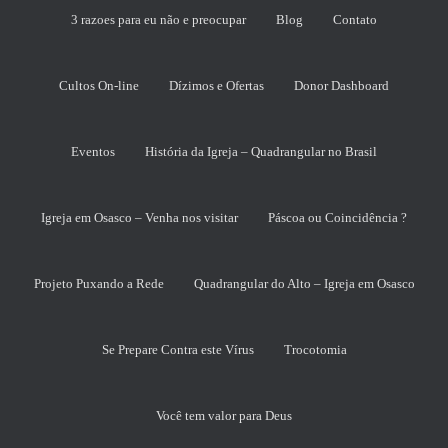
3 razoes para eu não e preocupar
Blog
Contato
Cultos On-line
Dízimos e Ofertas
Donor Dashboard
Eventos
História da Igreja – Quadrangular no Brasil
Igreja em Osasco – Venha nos visitar
Páscoa ou Coincidência ?
Projeto Puxando a Rede
Quadrangular do Alto – Igreja em Osasco
Se Prepare Contra este Vírus
Trocotomia
Você tem valor para Deus