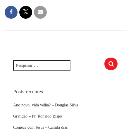
P
e
s
q
u
Posts recentes
i
s
Ano novo, vida velha? – Douglas Silva
a
r
Gratidão – Pr. Ronaldo Bispo
p
o
Comece com Jesus – Camila dias