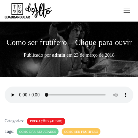
A
L
T
E
R
Como ser frutífero – Clique para ouvir
N
A
Publicado por
admin
em
23 de março de 2018
R
N
A
V
E
G
A
Ç
Ã
O
Categorias:
PREGAÇÕES (AUDIO)
Tags:
COMO DAR RESULTADOS
COMO SER FRUTIFERO