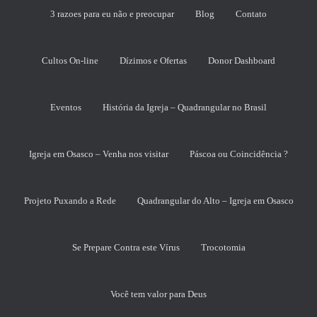
3 razoes para eu não e preocupar
Blog
Contato
Cultos On-line
Dízimos e Ofertas
Donor Dashboard
Eventos
História da Igreja – Quadrangular no Brasil
Igreja em Osasco – Venha nos visitar
Páscoa ou Coincidência ?
Projeto Puxando a Rede
Quadrangular do Alto – Igreja em Osasco
Se Prepare Contra este Vírus
Trocotomia
Você tem valor para Deus